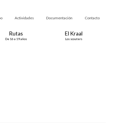
po
Actividades
Documentación
Contacto
Rutas
El Kraal
De 16 a 19 años
Los scouters