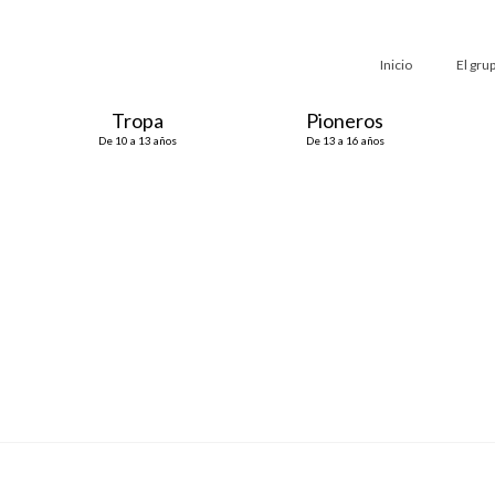
Inicio
El gru
Tropa
Pioneros
De 10 a 13 años
De 13 a 16 años