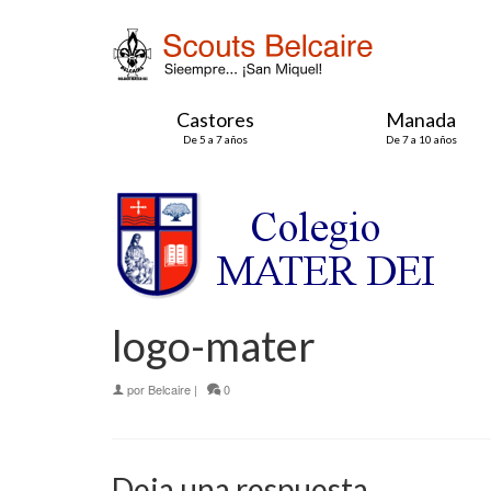
Castores
Manada
De 5 a 7 años
De 7 a 10 años
logo-mater
por
Belcaire
|
0
Deja una respuesta