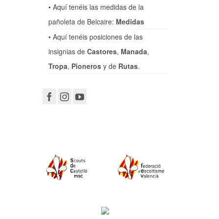
• Aquí tenéis las medidas de la
pañoleta de Belcaire:
Medidas
• Aquí tenéis posiciones de las
insignias de
Castores
,
Manada
,
Tropa
,
Pioneros
y de
Rutas
.
1
MAY 2026
 en la
unio de
 Dei, el