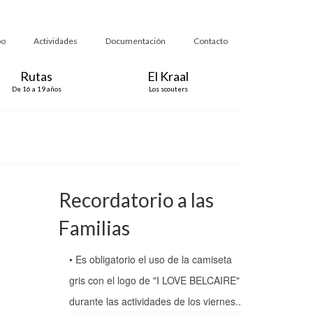
po
Actividades
Documentación
Contacto
Rutas
El Kraal
De 16 a 19 años
Los scouters
Recordatorio a las
5
Familias
JUL 2026
• Es obligatorio el uso de la camiseta
 Ya ha
gris con el logo de "I LOVE BELCAIRE"
muchos
durante las actividades de los viernes..
emana,