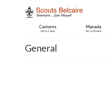
Castores
Manada
De 5 a 7 años
De 7 a 10 años
General