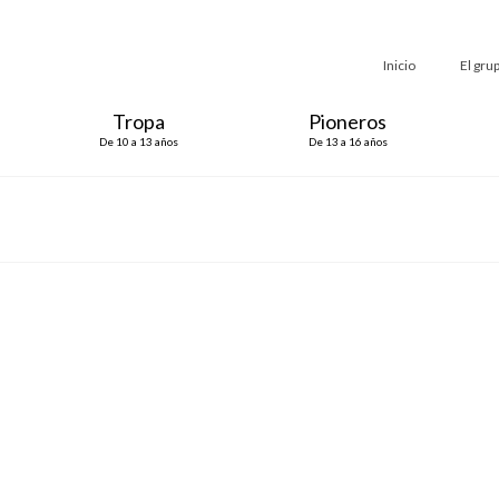
Inicio
El gru
Tropa
Pioneros
De 10 a 13 años
De 13 a 16 años
La Pañoleta Viajera 2026
por
Belcaire
|
Publicado en:
General
|
0
¡La pañoleta viajera de Scouts Belcaire sigue sumando aventuras!
recorrido un montón de rincones del mundo, pero aún le quedan 
destinos por descubrir. Este verano, en una escapada de fin de s